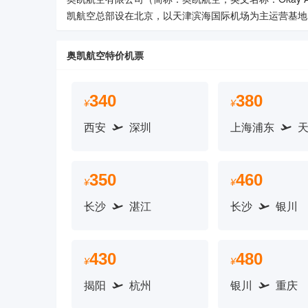
凯航空总部设在北京，以天津滨海国际机场为主运营基地。
奥凯航空特价机票
340
380
¥
¥
西安
深圳
上海浦东
350
460
¥
¥
长沙
湛江
长沙
银川
430
480
¥
¥
揭阳
杭州
银川
重庆