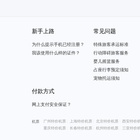
新手上路
常见问题
为什么提示手机已经注册？
特殊旅客承运标准
我该使用什么样的证件？
行动障碍旅客服务
婴儿摇篮服务
占座行李预定须知
宠物托运须知
付款方式
网上支付安全保证？
广州特价机票
|
上海特价机票
|
北京特价机票
|
西安特价
机票
重庆特价机票
|
长春特价机票
|
杭州特价机票
|
三亚特价