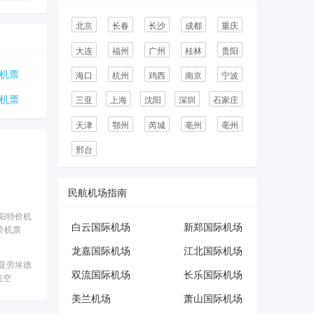
北京
长春
长沙
成都
重庆
大连
福州
广州
桂林
贵阳
机票
海口
杭州
鸡西
南京
宁波
机票
三亚
上海
沈阳
深圳
石家庄
天津
鄂州
芮城
亳州
亳州
邢台
民航机场指南
阳特价机
白云国际机场
新郑国际机场
价机票
龙嘉国际机场
江北国际机场
亚劳埃德
双流国际机场
长乐国际机场
航空
美兰机场
萧山国际机场