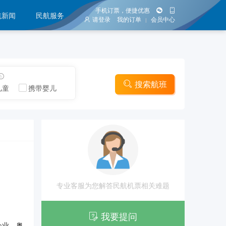
手机订票，便捷优惠
航新闻
民航服务
请登录
我的订单
会员中心
|
搜索航班
儿童
携带婴儿
专业客服为您解答民航机票相关难题
我要提问
输企业。奥