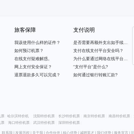
旅客保障
支付说明
我该使用什么样的证件？
是否需要再额外支出如手续费等？
如何预订机票？
支付在线支付平台安全吗？
在线支付疑难解惑。
为什么要通过网络在线平台支付？
网上支付安全保证？
“支付平台”是什么?
退票退款多久可以完成？
如何通过银行转账汇款?
机票
|
哈尔滨特价机票
|
沈阳特价机票
|
长沙特价机票
|
南京特价机票
|
南昌特价机票
|
机票
|
海口特价机票
|
武汉特价机票
|
深圳特价机票
|
联系我
|
发展历程
|
关于我
|
合作伙伴
|
核心优势
|
诚聘英才
|
我们优势
|
服务宣言
|