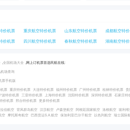
特价机票
重庆航空特价机票
山东航空特价机票
成都航空特价
特价机票
四川航空特价机票
春秋航空特价机票
湖南航空特价
全
,
全国机场大全
,网上订机票首选民航在线:
,
机场查询
机票手机版
价机票
重庆特价机票
大连特价机票
福州特价机票
广州特价机票
桂林特价机票
贵
宁波特价机票
三亚特价机票
上海特价机票
沈阳特价机票
深圳特价机票
石家庄特
特价机票
邢台特价机票
更多特价机票
阿拉伯航空
背风群岛航空
汉莎航空
卢森堡航空
阿根廷国家航空
洛根航空
玻利维
航空
摩托斯奇航空
巴西货运S.A.航空
保加利亚巴尔干航空
以色列航空
瑞士国际