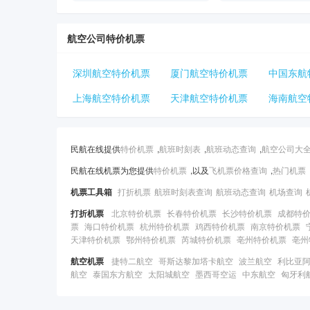
航空公司特价机票
深圳航空特价机票
厦门航空特价机票
中国东航
上海航空特价机票
天津航空特价机票
海南航空
民航在线提供
特价机票
,
航班时刻表
,
航班动态查询
,
航空公司大
民航在线机票为您提供
特价机票
,以及
飞机票价格查询
,
热门机票
机票工具箱
打折机票
航班时刻表查询
航班动态查询
机场查询
打折机票
北京特价机票
长春特价机票
长沙特价机票
成都特
票
海口特价机票
杭州特价机票
鸡西特价机票
南京特价机票
天津特价机票
鄂州特价机票
芮城特价机票
亳州特价机票
亳州
航空机票
捷特二航空
哥斯达黎加塔卡航空
波兰航空
利比亚
航空
泰国东方航空
太阳城航空
墨西哥空运
中东航空
匈牙利