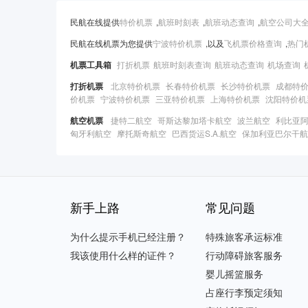
民航在线提供
特价机票
,
航班时刻表
,
航班动态查询
,
航空公司大
民航在线机票为您提供
宁波特价机票
,以及
飞机票价格查询
,
热门
机票工具箱
打折机票
航班时刻表查询
航班动态查询
机场查询
打折机票
北京特价机票
长春特价机票
长沙特价机票
成都特
价机票
宁波特价机票
三亚特价机票
上海特价机票
沈阳特价机
航空机票
捷特二航空
哥斯达黎加塔卡航空
波兰航空
利比亚
匈牙利航空
摩托斯奇航空
巴西货运S.A.航空
保加利亚巴尔干航
新手上路
常见问题
为什么提示手机已经注册？
特殊旅客承运标准
我该使用什么样的证件？
行动障碍旅客服务
婴儿摇篮服务
占座行李预定须知