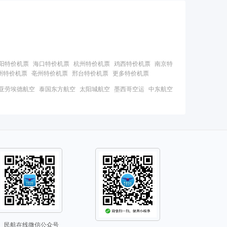
阳特价机票
海口特价机票
杭州特价机票
鸡西特价机票
南京特
州特价机票
亳州特价机票
邢台特价机票
更多特价机票
亚劳埃德航空
泰国东方航空
太阳城航空
墨西哥空运
中东航空
民航在线微信公众号