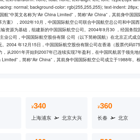
-spacing: normal; background-color: rgb(255,255,255); text-indent: 28px;
“国航”中英文名称为“Air China Limited”，简称“Air China”，其前身中
革方案》，2002年10月，中国国际航空公司联合中国航空总公司和中国
输资源为基础，组建新的中国国际航空公司。2004年9月30 ，经国务院
主业公司，中国国际航空股份有限 公司（以下简称国航）在北京正式成
亿元。2004 年12月15日，中国国际航空股份有限公司在香港（股票代码07
力，从2001年开始到2007年已连续实现7年盈利，在中国民航居于领先
Limited”，简称“Air China”，其前身中国国际航空公司成立于1988年
340
360
¥
¥
上海浦东
北京大兴
长春
北京