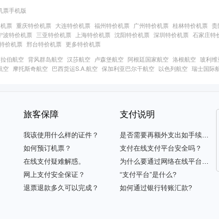
机票手机版
价机票
重庆特价机票
大连特价机票
福州特价机票
广州特价机票
桂林特价机票
贵
宁波特价机票
三亚特价机票
上海特价机票
沈阳特价机票
深圳特价机票
石家庄特
特价机票
邢台特价机票
更多特价机票
阿拉伯航空
背风群岛航空
汉莎航空
卢森堡航空
阿根廷国家航空
洛根航空
玻利维
航空
摩托斯奇航空
巴西货运S.A.航空
保加利亚巴尔干航空
以色列航空
瑞士国际
旅客保障
支付说明
我该使用什么样的证件？
是否需要再额外支出如手续费等？
如何预订机票？
支付在线支付平台安全吗？
在线支付疑难解惑。
为什么要通过网络在线平台支付？
网上支付安全保证？
“支付平台”是什么?
退票退款多久可以完成？
如何通过银行转账汇款?