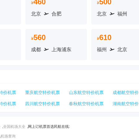
460
500
¥
¥
北京
合肥
北京
福州
560
610
¥
¥
成都
上海浦东
福州
北京
特价机票
重庆航空特价机票
山东航空特价机票
成都航空特价
特价机票
四川航空特价机票
春秋航空特价机票
湖南航空特价
全
,
全国机场大全
,网上订机票首选民航在线:
,
机场查询