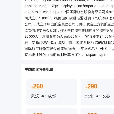
arial, sans-serif, 宋体; display: inline !important; letter
text-stroke-width: 0px">中国国际航空股份有限公司简称
司成立于1988年。根据国务 院批准通过的《民航体制改
公司 ，成立了中国航空集团公司，并以联合三方的航空运
监督管理委员会批准，作为中国航空集团控股的航空运输
23000人，注册资本为人民币65亿元、实收资本94.33
敦（交易代码AIRC）成功上市。国航具备 很强的盈利能
国际航空股份有限公司简称“国航”，英文名称为“Air China 
院批准通过的《民航体制改革方案》。</span></p>
中国国航特价机票
260
290
¥
¥
武汉
成都
北京
长春