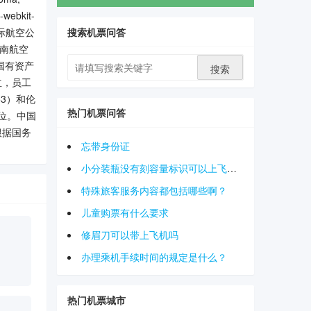
 -webkit-
国国际航空公
搜索机票问答
西南航空
国有资产
搜索
立，员工
53）和伦
热门机票问答
地位。中国
。根据国务
忘带身份证
小分装瓶没有刻容量标识可以上飞机吗
特殊旅客服务内容都包括哪些啊？
儿童购票有什么要求
修眉刀可以带上飞机吗
办理乘机手续时间的规定是什么？
热门机票城市