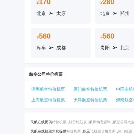
170
280
¥
¥
北京
太原
北京
郑州
560
560
¥
¥
库车
成都
贵阳
北京
航空公司特价机票
深圳航空特价机票
厦门航空特价机票
中国东航
上海航空特价机票
天津航空特价机票
海南航空
民航在线提供
特价机票
,
航班时刻表
,
航班动态查询
,
航空公司大
民航在线机票为您提供
特价机票
,以及
飞机票价格查询
,
热门机票