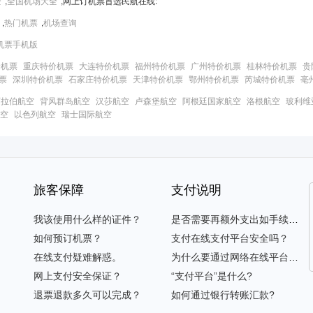
全
,
全国机场大全
,网上订机票首选民航在线:
,
热门机票
,
机场查询
机票手机版
价机票
重庆特价机票
大连特价机票
福州特价机票
广州特价机票
桂林特价机票
贵
票
深圳特价机票
石家庄特价机票
天津特价机票
鄂州特价机票
芮城特价机票
亳
阿拉伯航空
背风群岛航空
汉莎航空
卢森堡航空
阿根廷国家航空
洛根航空
玻利维
空
以色列航空
瑞士国际航空
旅客保障
支付说明
我该使用什么样的证件？
是否需要再额外支出如手续费等？
如何预订机票？
支付在线支付平台安全吗？
在线支付疑难解惑。
为什么要通过网络在线平台支付？
网上支付安全保证？
“支付平台”是什么?
退票退款多久可以完成？
如何通过银行转账汇款?