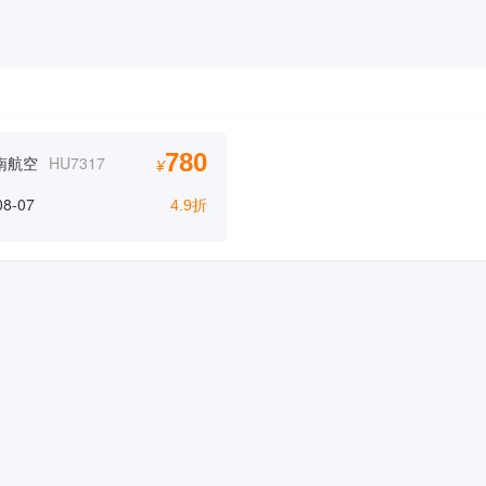
780
南航空
HU7317
¥
08-07
4.9折