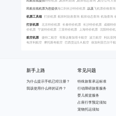
民航在线提供
特价机票
,
航班时刻表
,
航班动态查询
,
航空公司大
民航在线机票为您提供
海口到长沙特价机票
,以及
飞机票价格查询
机票工具箱
打折机票
航班时刻表查询
航班动态查询
机场查询
打折机票
北京特价机票
长春特价机票
长沙特价机票
成都特
价机票
宁波特价机票
三亚特价机票
上海特价机票
沈阳特价机
航空机票
捷特二航空
哥斯达黎加塔卡航空
波兰航空
利比亚
匈牙利航空
摩托斯奇航空
巴西货运S.A.航空
保加利亚巴尔干航
新手上路
常见问题
为什么提示手机已经注册？
特殊旅客承运标准
我该使用什么样的证件？
行动障碍旅客服务
婴儿摇篮服务
占座行李预定须知
宠物托运须知