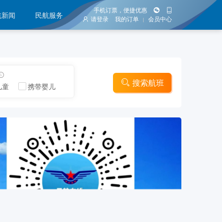
手机订票，便捷优惠
航新闻
民航服务
请登录
我的订单
会员中心
|
搜索航班
儿童
携带婴儿