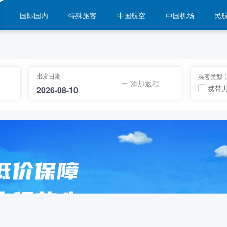
国际国内
特殊旅客
中国航空
中国机场
民
出发日期
乘客类型
添加返程
携带