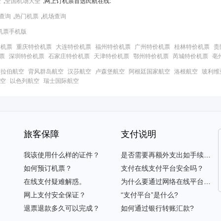
全
,
全国机场大全
,网上订机票首选民航在线:
查询
,
热门机票
,
机场查询
机票手机版
价机票
重庆特价机票
大连特价机票
福州特价机票
广州特价机票
桂林特价机票
贵
票
深圳特价机票
石家庄特价机票
天津特价机票
鄂州特价机票
芮城特价机票
亳
阿拉伯航空
背风群岛航空
汉莎航空
卢森堡航空
阿根廷国家航空
洛根航空
玻利维
空
以色列航空
瑞士国际航空
旅客保障
支付说明
我该使用什么样的证件？
是否需要再额外支出如手续费等？
如何预订机票？
支付在线支付平台安全吗？
在线支付疑难解惑。
为什么要通过网络在线平台支付？
网上支付安全保证？
“支付平台”是什么?
退票退款多久可以完成？
如何通过银行转账汇款?