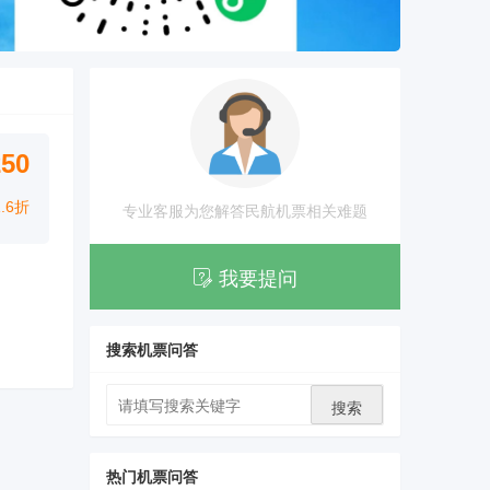
250
1.6折
专业客服为您解答民航机票相关难题
我要提问
搜索机票问答
搜索
热门机票问答