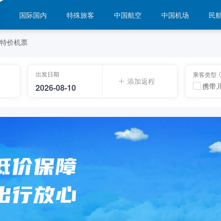
国际国内
特殊旅客
中国航空
中国机场
民
特价机票
出发日期
乘客类型
添加返程
携带