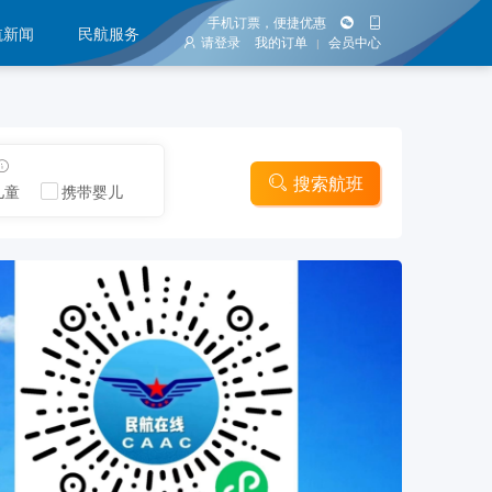
手机订票，便捷优惠
航新闻
民航服务
请登录
我的订单
会员中心
|
搜索航班
儿童
携带婴儿