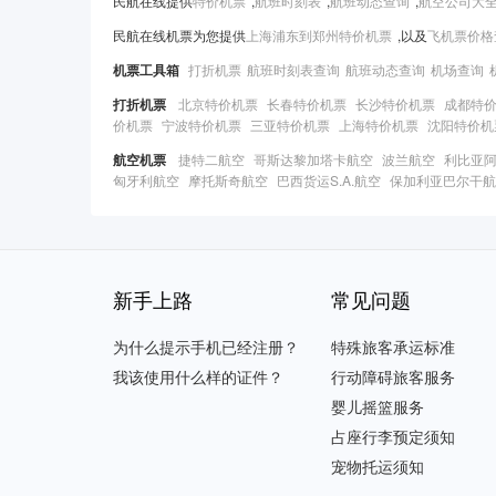
民航在线提供
特价机票
,
航班时刻表
,
航班动态查询
,
航空公司大
民航在线机票为您提供
上海浦东到郑州特价机票
,以及
飞机票价格
机票工具箱
打折机票
航班时刻表查询
航班动态查询
机场查询
打折机票
北京特价机票
长春特价机票
长沙特价机票
成都特
价机票
宁波特价机票
三亚特价机票
上海特价机票
沈阳特价机
航空机票
捷特二航空
哥斯达黎加塔卡航空
波兰航空
利比亚
匈牙利航空
摩托斯奇航空
巴西货运S.A.航空
保加利亚巴尔干航
新手上路
常见问题
为什么提示手机已经注册？
特殊旅客承运标准
我该使用什么样的证件？
行动障碍旅客服务
婴儿摇篮服务
占座行李预定须知
宠物托运须知