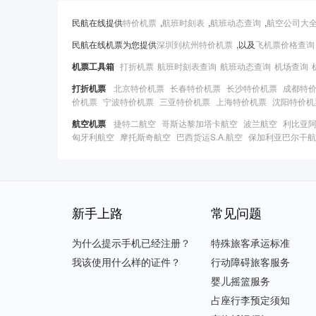
民航在线提供
特价机票
,
航班时刻表
,
航班动态查询
,
航空公司大
民航在线机票为您提供
深圳到杭州特价机票
,以及
飞机票价格查询
机票工具箱
打折机票
航班时刻表查询
航班动态查询
机场查询
打折机票
北京特价机票
长春特价机票
长沙特价机票
成都特
价机票
宁波特价机票
三亚特价机票
上海特价机票
沈阳特价机
航空机票
捷特二航空
哥斯达黎加塔卡航空
波兰航空
利比亚
匈牙利航空
摩托斯奇航空
巴西货运S.A.航空
保加利亚巴尔干航
新手上路
常见问题
为什么提示手机已经注册？
特殊旅客承运标准
我该使用什么样的证件？
行动障碍旅客服务
婴儿摇篮服务
占座行李预定须知