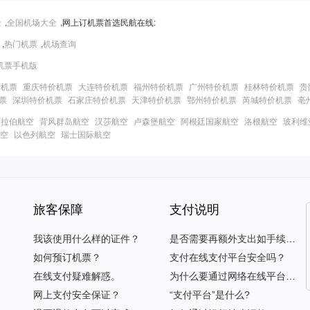
全
,
全国机场大全
,网上订机票首选民航在线:
,
热门机票
,
机场查询
机票手机版
价机票
重庆特价机票
大连特价机票
福州特价机票
广州特价机票
桂林特价机票
贵
票
深圳特价机票
石家庄特价机票
天津特价机票
鄂州特价机票
芮城特价机票
亳
阿拉伯航空
背风群岛航空
汉莎航空
卢森堡航空
阿根廷国家航空
洛根航空
玻利维
空
以色列航空
瑞士国际航空
旅客保障
支付说明
我该使用什么样的证件？
是否需要再额外支出如手续费等？
如何预订机票？
支付在线支付平台安全吗？
在线支付疑难解惑。
为什么要通过网络在线平台支付？
网上支付安全保证？
“支付平台”是什么?