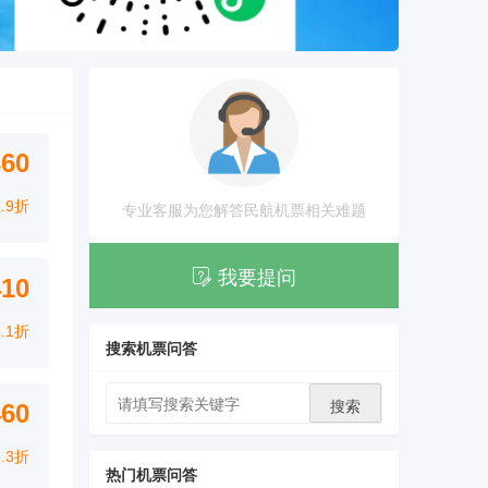
360
1.9折
专业客服为您解答民航机票相关难题
我要提问
410
2.1折
搜索机票问答
搜索
460
2.3折
热门机票问答