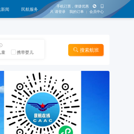
手机订票，便捷优惠
航新闻
民航服务
请登录
我的订单
会员中心
|
搜索航班
儿童
携带婴儿