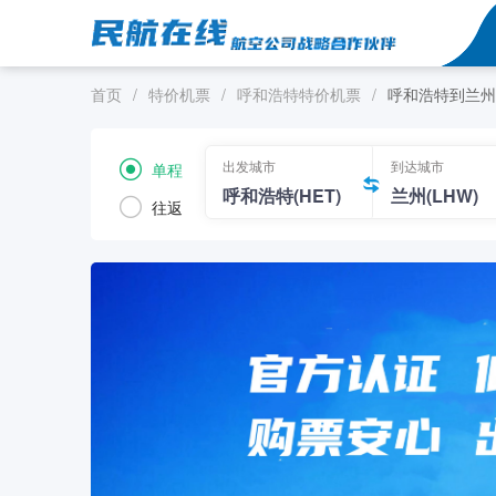
首页
/
特价机票
/
呼和浩特特价机票
/
呼和浩特到兰州
出发城市
到达城市
单程
往返