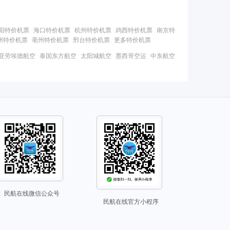
阳特价机票
海口特价机票
杭州特价机票
鸡西特价机票
南京特
州特价机票
亳州特价机票
邢台特价机票
更多特价机票
亚劳埃德航空
泰国东方航空
太阳城航空
墨西哥空运
中东航空
民航在线微信公众号
民航在线官方小程序