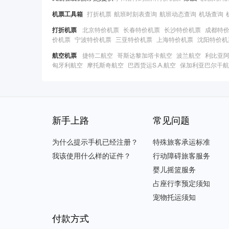
机票工具箱
打折机票
航班时刻表查询
航班动态查询
机场查询
打折机票
北京特价机票
长春特价机票
长沙特价机票
成都特
价机票
宁波特价机票
三亚特价机票
上海特价机票
沈阳特价机
航空机票
捷特二航空
哥斯达黎加塔卡航空
波兰航空
利比亚
匈牙利航空
摩托斯奇航空
巴西货运S.A.航空
保加利亚巴尔干航
新手上路
常见问题
为什么提示手机已经注册？
特殊旅客承运标准
我该使用什么样的证件？
行动障碍旅客服务
婴儿摇篮服务
占座行李预定须知
宠物托运须知
付款方式