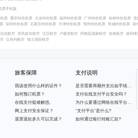
机票手机版
价机票
重庆特价机票
大连特价机票
福州特价机票
广州特价机票
桂林特价机票
贵
票
深圳特价机票
石家庄特价机票
天津特价机票
鄂州特价机票
芮城特价机票
亳
阿拉伯航空
背风群岛航空
汉莎航空
卢森堡航空
阿根廷国家航空
洛根航空
玻利维
空
以色列航空
瑞士国际航空
旅客保障
支付说明
我该使用什么样的证件？
是否需要再额外支出如手续费等？
如何预订机票？
支付在线支付平台安全吗？
在线支付疑难解惑。
为什么要通过网络在线平台支付？
网上支付安全保证？
“支付平台”是什么?
退票退款多久可以完成？
如何通过银行转账汇款?