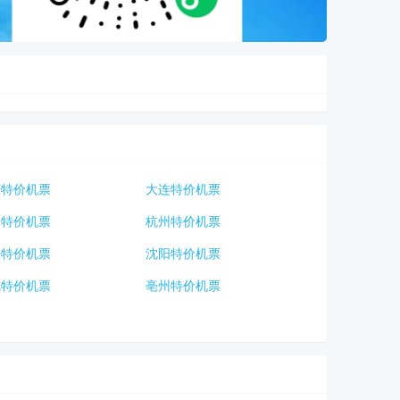
庆特价机票
大连特价机票
口特价机票
杭州特价机票
海特价机票
沈阳特价机票
城特价机票
亳州特价机票