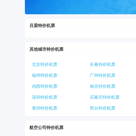
吕梁特价机票
其他城市特价机票
北京特价机票
长春特价机票
福州特价机票
广州特价机票
鸡西特价机票
南京特价机票
深圳特价机票
石家庄特价机票
亳州特价机票
邢台特价机票
航空公司特价机票