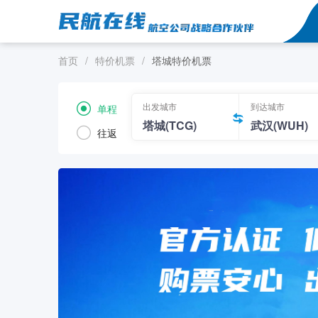
首页
/
特价机票
/
塔城特价机票
出发城市
到达城市
单程
往返