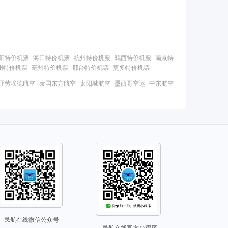
阳特价机票
海口特价机票
杭州特价机票
鸡西特价机票
南京特
州特价机票
亳州特价机票
邢台特价机票
更多特价机票
亚劳埃德航空
泰国东方航空
太阳城航空
墨西哥空运
中东航空
民航在线微信公众号