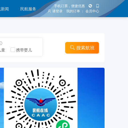
手机订票，便捷优惠
航新闻
民航服务
请登录
我的订单
会员中心
|
搜索航班
儿童
携带婴儿