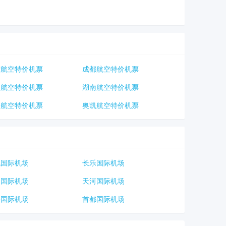
东航空特价机票
成都航空特价机票
秋航空特价机票
湖南航空特价机票
明航空特价机票
奥凯航空特价机票
流国际机场
长乐国际机场
阳国际机场
天河国际机场
桥国际机场
首都国际机场