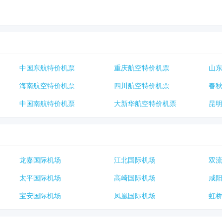
中国东航特价机票
重庆航空特价机票
山
海南航空特价机票
四川航空特价机票
春
中国南航特价机票
大新华航空特价机票
昆
龙嘉国际机场
江北国际机场
双
太平国际机场
高崎国际机场
咸
宝安国际机场
凤凰国际机场
虹