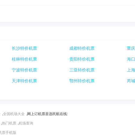
长沙特价机票
成都特价机票
重
桂林特价机票
贵阳特价机票
海
宁波特价机票
三亚特价机票
上
天津特价机票
鄂州特价机票
芮
全
,
全国机场大全
,网上订机票首选民航在线:
,
热门机票
,
机场查询
机票手机版