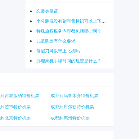
忘带身份证
小分装瓶没有刻容量标识可以上飞机吗
特殊旅客服务内容都包括哪些啊？
儿童购票有什么要求
修眉刀可以带上飞机吗
办理乘机手续时间的规定是什么？
都到西双版纳特价机票
成都到乌鲁木齐特价机票
都到芒市特价机票
成都到库尔勒特价机票
都到北京特价机票
成都到惠州特价机票