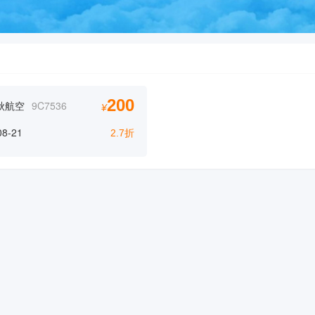
200
秋航空
9C7536
¥
08-21
2.7折