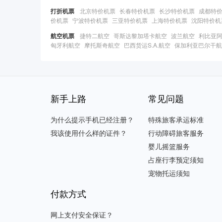
打折机票
北京特价机票
长春特价机票
长沙特价机票
成都特
价机票
宁波特价机票
三亚特价机票
上海特价机票
沈阳特价机
航空机票
捷特二航空
哥斯达黎加塔卡航空
波兰航空
利比亚
匈牙利航空
摩托斯奇航空
巴西货运S.A.航空
保加利亚巴尔干航
新手上路
常见问题
为什么提示手机已经注册？
特殊旅客承运标准
我该使用什么样的证件？
行动障碍旅客服务
婴儿摇篮服务
占座行李预定须知
宠物托运须知
付款方式
网上支付安全保证？