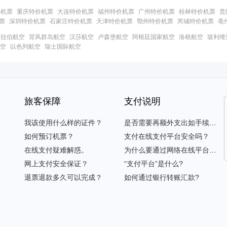
价机票
重庆特价机票
大连特价机票
福州特价机票
广州特价机票
桂林特价机票
贵
票
深圳特价机票
石家庄特价机票
天津特价机票
鄂州特价机票
芮城特价机票
亳
阿拉伯航空
背风群岛航空
汉莎航空
卢森堡航空
阿根廷国家航空
洛根航空
玻利维
空
以色列航空
瑞士国际航空
旅客保障
支付说明
我该使用什么样的证件？
是否需要再额外支出如手续费等？
如何预订机票？
支付在线支付平台安全吗？
在线支付疑难解惑。
为什么要通过网络在线平台支付？
网上支付安全保证？
“支付平台”是什么?
退票退款多久可以完成？
如何通过银行转账汇款?