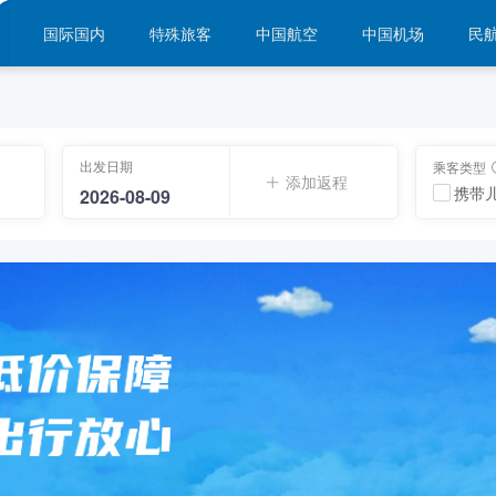
国际国内
特殊旅客
中国航空
中国机场
民
出发日期
乘客类型
添加返程
携带