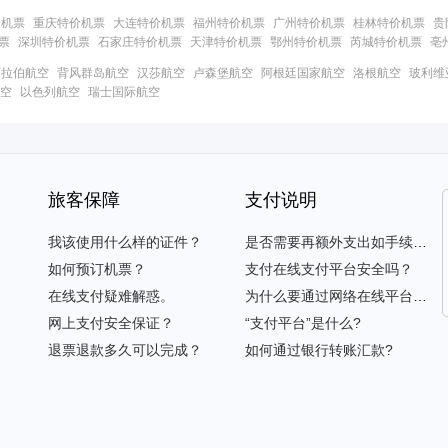
价机票
重庆特价机票
大连特价机票
福州特价机票
广州特价机票
桂林特价机票
贵
票
深圳特价机票
石家庄特价机票
天津特价机票
鄂州特价机票
芮城特价机票
亳
阿拉伯航空
背风群岛航空
汉莎航空
卢森堡航空
阿根廷国家航空
洛根航空
玻利维
空
以色列航空
瑞士国际航空
旅客保障
支付说明
我该使用什么样的证件？
是否需要再额外支出如手续费等？
如何预订机票？
支付在线支付平台安全吗？
在线支付疑难解惑。
为什么要通过网络在线平台支付？
网上支付安全保证？
“支付平台”是什么?
退票退款多久可以完成？
如何通过银行转账汇款?