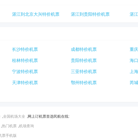
湛江到北京大兴特价机票
湛江到贵阳特价机票
湛
长沙特价机票
成都特价机票
重
桂林特价机票
贵阳特价机票
海
宁波特价机票
三亚特价机票
上
天津特价机票
鄂州特价机票
芮
全
,
全国机场大全
,网上订机票首选民航在线:
,
热门机票
,
机场查询
机票手机版