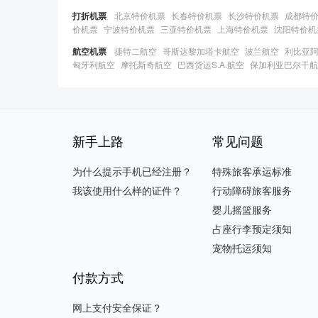
打折机票
北京特价机票
长春特价机票
长沙特价机票
成都特
价机票
宁波特价机票
三亚特价机票
上海特价机票
沈阳特价机
航空机票
捷特二航空
哥斯达黎加塔卡航空
波兰航空
利比亚
匈牙利航空
摩托斯奇航空
巴西货运S.A.航空
保加利亚巴尔干航
新手上路
常见问题
为什么提示手机已经注册？
特殊旅客承运标准
我该使用什么样的证件？
行动障碍旅客服务
婴儿摇篮服务
占座行李预定须知
宠物托运须知
付款方式
网上支付安全保证？