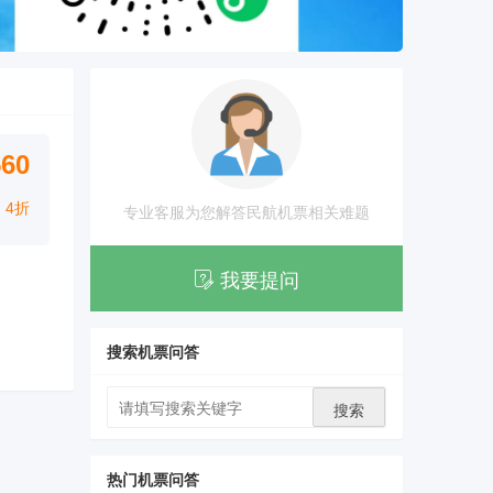
560
4折
专业客服为您解答民航机票相关难题
我要提问
搜索机票问答
搜索
热门机票问答